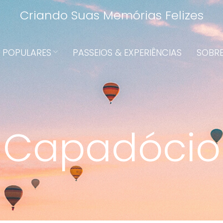
Criando Suas Memórias Felizes
S POPULARES
PASSEIOS & EXPERIÊNCIAS
SOBR
Capadócio